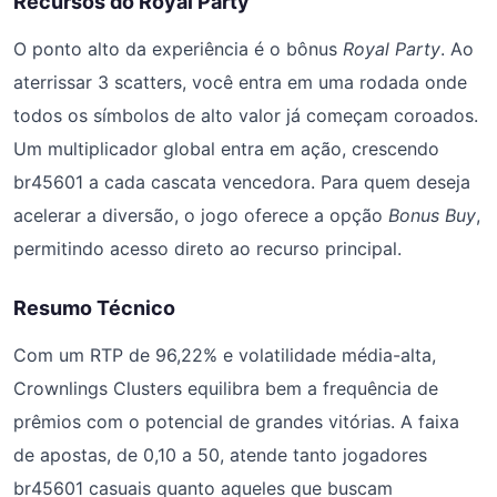
Recursos do Royal Party
O ponto alto da experiência é o bônus
Royal Party
. Ao
aterrissar 3 scatters, você entra em uma rodada onde
todos os símbolos de alto valor já começam coroados.
Um multiplicador global entra em ação, crescendo
br45601 a cada cascata vencedora. Para quem deseja
acelerar a diversão, o jogo oferece a opção
Bonus Buy
,
permitindo acesso direto ao recurso principal.
Resumo Técnico
Com um RTP de 96,22% e volatilidade média-alta,
Crownlings Clusters equilibra bem a frequência de
prêmios com o potencial de grandes vitórias. A faixa
de apostas, de 0,10 a 50, atende tanto jogadores
br45601 casuais quanto aqueles que buscam