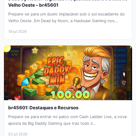
Velho Oeste – br45601
Prepare-se para um duelo implacável sob o sol escaldante do
Velho Oeste. Em Dead by Noon, a Hacksaw Gaming nos...
18 jul 2026
br45601: Destaques e Recursos
Prepare-se para entrar no palco com Cash Ladder Live, a nova
aposta da Big Daddy Gaming que traz todo o...
02 jul 2026