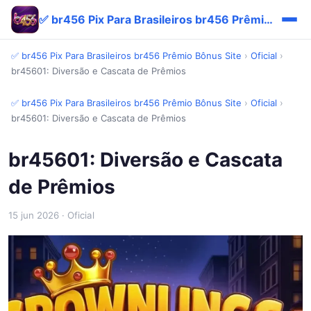
✅ br456 Pix Para Brasileiros br456 Prêmio Bônus Site
✅ br456 Pix Para Brasileiros br456 Prêmio Bônus Site
›
Oficial
›
br45601: Diversão e Cascata de Prêmios
✅ br456 Pix Para Brasileiros br456 Prêmio Bônus Site
›
Oficial
›
br45601: Diversão e Cascata de Prêmios
br45601: Diversão e Cascata
de Prêmios
15 jun 2026
· Oficial