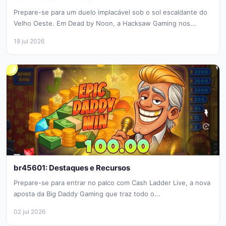
Prepare-se para um duelo implacável sob o sol escaldante do
Velho Oeste. Em Dead by Noon, a Hacksaw Gaming nos...
18 jul 2026
br45601: Destaques e Recursos
Prepare-se para entrar no palco com Cash Ladder Live, a nova
aposta da Big Daddy Gaming que traz todo o...
02 jul 2026