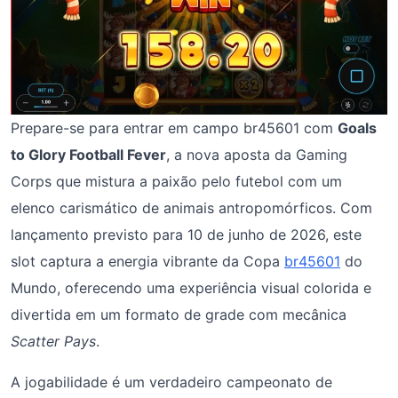
Prepare-se para entrar em campo br45601 com
Goals
to Glory Football Fever
, a nova aposta da Gaming
Corps que mistura a paixão pelo futebol com um
elenco carismático de animais antropomórficos. Com
lançamento previsto para 10 de junho de 2026, este
slot captura a energia vibrante da Copa
br45601
do
Mundo, oferecendo uma experiência visual colorida e
divertida em um formato de grade com mecânica
Scatter Pays
.
A jogabilidade é um verdadeiro campeonato de