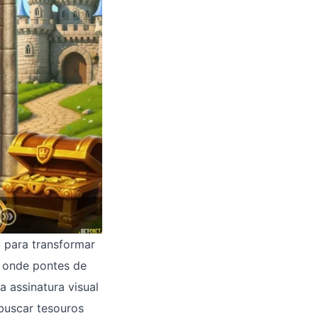
para transformar
o onde pontes de
 assinatura visual
buscar tesouros