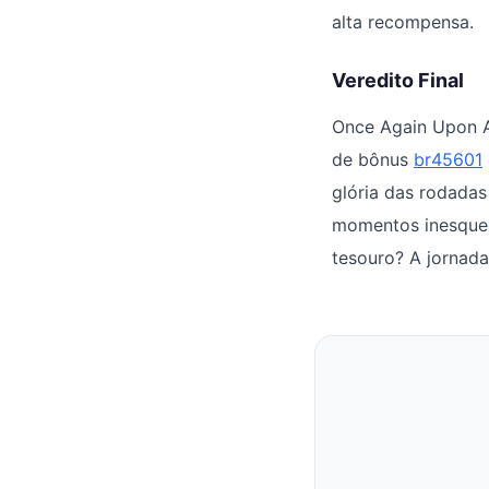
alta recompensa.
Veredito Final
Once Again Upon A
de bônus
br45601
glória das rodadas
momentos inesquecí
tesouro? A jornad