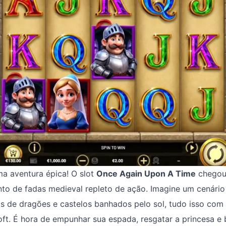
a aventura épica! O slot
Once Again Upon A Time
chegou 
nto de fadas medieval repleto de ação. Imagine um cenári
s de dragões e castelos banhados pelo sol, tudo isso com a
ft. É hora de empunhar sua espada, resgatar a princesa e 