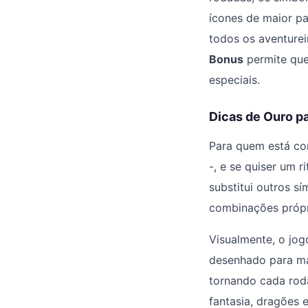
ícones de maior p
todos os aventurei
Bonus
permite que
especiais.
Dicas de Ouro pa
Para quem está co
-, e se quiser um 
substitui outros 
combinações própri
Visualmente, o jog
desenhado para man
tornando cada roda
fantasia, dragões 