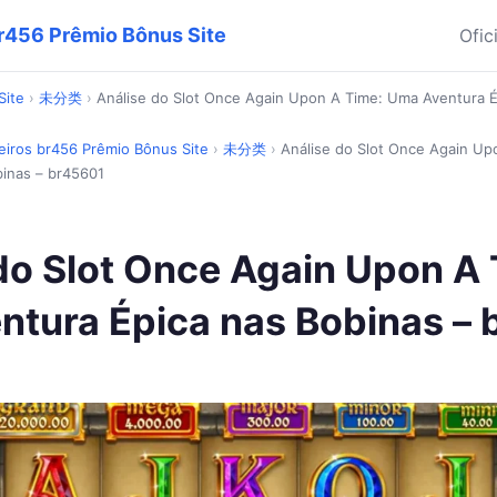
br456 Prêmio Bônus Site
Ofic
Site
›
未分类
›
Análise do Slot Once Again Upon A Time: Uma Aventura É
leiros br456 Prêmio Bônus Site
›
未分类
›
Análise do Slot Once Again U
binas – br45601
do Slot Once Again Upon A 
tura Épica nas Bobinas –